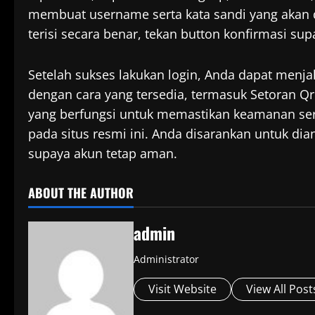
membuat username serta kata sandi yang akan 
terisi secara benar, tekan button konfirmasi s
Setelah sukses lakukan login, Anda dapat menj
dengan cara yang tersedia, termasuk Setoran Qr
yang berfungsi untuk memastikan keamanan sert
pada situs resmi ini. Anda disarankan untuk dia
supaya akun tetap aman.
ABOUT THE AUTHOR
admin
Administrator
Visit Website
View All Post