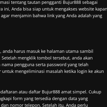
masi tentang tautan pengganti Bujur888 sebagai
a ini, Anda bisa siap untuk mengakses website kapa
n agar menjamin bahwa link yang Anda adalah yang
, anda harus masuk ke halaman utama sambil
 Setelah mengklik tombol tersebut, anda akan
 nama pengguna serta password yang telah
ar untuk mengeliminasi masalah ketika login ke akun
daftaran atau daftar Bujur888 amat simpel. Cukup
gkapi form yang tersedia dengan data yang
 dan nomor telepon. Setelah itu, Anda perlu