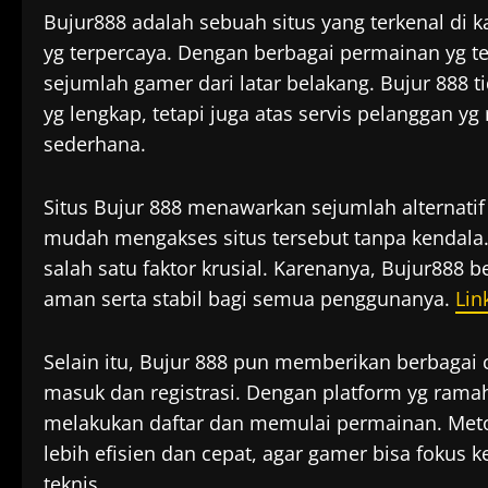
Bujur888 adalah sebuah situs yang terkenal di 
yg terpercaya. Dengan berbagai permainan yg te
sejumlah gamer dari latar belakang. Bujur 888
yg lengkap, tetapi juga atas servis pelanggan y
sederhana.
Situs Bujur 888 menawarkan sejumlah alternatif
mudah mengakses situs tersebut tanpa kendala. 
salah satu faktor krusial. Karenanya, Bujur888 
aman serta stabil bagi semua penggunanya.
Lin
Selain itu, Bujur 888 pun memberikan berbagai
masuk dan registrasi. Dengan platform yg ram
melakukan daftar dan memulai permainan. Met
lebih efisien dan cepat, agar gamer bisa fokus 
teknis.