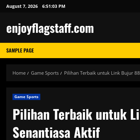
Skip
August 7, 2026
6:51:04 PM
to
content
enjoyflagstaff.com
SAMPLE PAGE
Home
Game Sports
Pilihan Terbaik untuk Link Bujur 88
Game Sports
Pilihan Terbaik untuk L
Senantiasa Aktif