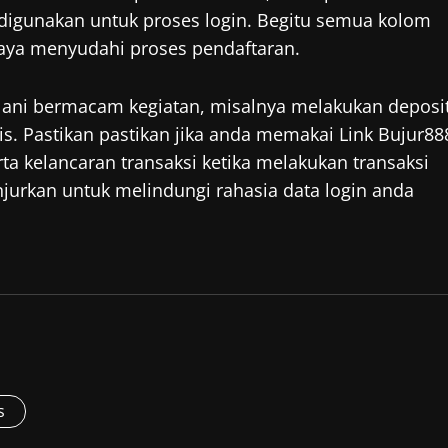
digunakan untuk proses login. Begitu semua kolom
upaya menyudahi proses pendaftaran.
alani bermacam kegiatan, misalnya melakukan deposi
is. Pastikan pastikan jika anda memakai Link Bujur88
a kelancaran transaksi ketika melakukan transaksi
njurkan untuk melindungi rahasia data login anda
s