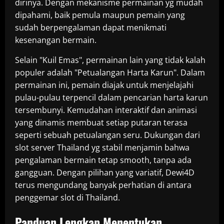
dirinya. Dengan mekanisme permainan yg mudah
dipahami, baik pemula maupun pemain yang
sudah berpengalaman dapat menikmati
kesenangan bermain.
Selain "Kuil Emas", permainan lain yang tidak kalah
populer adalah "Petualangan Harta Karun". Dalam
permainan ini, pemain diajak untuk menjelajahi
pulau-pulau terpencil dalam pencarian harta karun
tersembunyi. Kemudahan interaktif dan animasi
yang dinamis membuat setiap putaran terasa
seperti sebuah petualangan seru. Dukungan dari
slot server Thailand yg stabil menjamin bahwa
pengalaman bermain tetap smooth, tanpa ada
gangguan. Dengan pilihan yang variatif, Dewi4D
terus mengundang banyak perhatian di antara
penggemar slot di Thailand.
Panduan Lengkap Menentukan