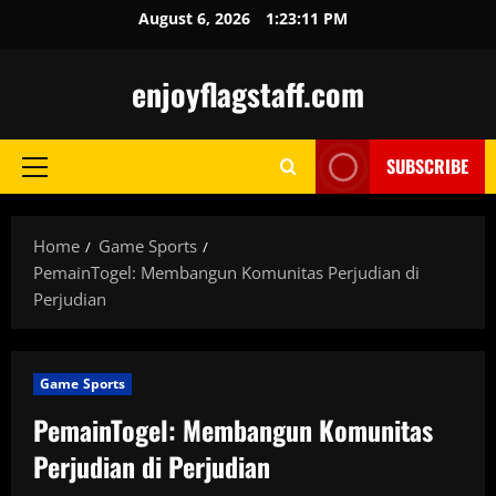
Skip
August 6, 2026
1:23:12 PM
to
content
enjoyflagstaff.com
SUBSCRIBE
Primary
Menu
Home
Game Sports
PemainTogel: Membangun Komunitas Perjudian di
Perjudian
Game Sports
PemainTogel: Membangun Komunitas
Perjudian di Perjudian