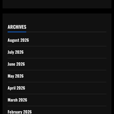
ARCHIVES
August 2026
July 2026
June 2026
May 2026
April 2026
March 2026
February 2026