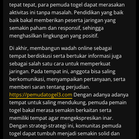
tepat tepat, para pemuda togel dapat merasakan
aktivitas ini tanpa masalah. Pendidikan yang baik
baik bakal memberikan peserta jaringan yang
semakin paham dan responsif, sehingga
menghasilkan lingkungan yang positif.
Di akhir, membangun wadah online sebagai
tempat berdiskusi serta bertukar informasi juga
sebagai salah satu cara untuk memperkuat
jaringan. Pada tempat ini, anggota bisa saling
berkomunikasi, menyampaikan pertanyaan, serta
memberi saran tentang perjudian.
https://pemudatogel3.com
Dengan adanya adanya
tempat untuk saling mendukung, pemuda pemain
togel bakal merasa semakin berkaitan serta
memiliki tempat agar mengekspresikan inar.
Dengan strategi-strategi ini, komunitas pemuda
togel dapat tumbuh menjadi semakin solid dan