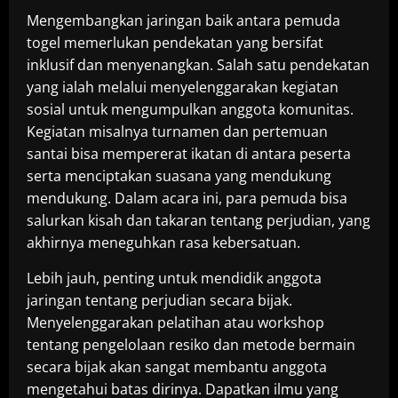
Mengembangkan jaringan baik antara pemuda
togel memerlukan pendekatan yang bersifat
inklusif dan menyenangkan. Salah satu pendekatan
yang ialah melalui menyelenggarakan kegiatan
sosial untuk mengumpulkan anggota komunitas.
Kegiatan misalnya turnamen dan pertemuan
santai bisa mempererat ikatan di antara peserta
serta menciptakan suasana yang mendukung
mendukung. Dalam acara ini, para pemuda bisa
salurkan kisah dan takaran tentang perjudian, yang
akhirnya meneguhkan rasa kebersatuan.
Lebih jauh, penting untuk mendidik anggota
jaringan tentang perjudian secara bijak.
Menyelenggarakan pelatihan atau workshop
tentang pengelolaan resiko dan metode bermain
secara bijak akan sangat membantu anggota
mengetahui batas dirinya. Dapatkan ilmu yang