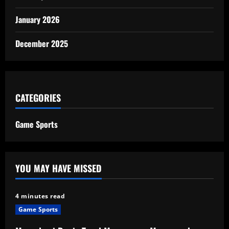
January 2026
December 2025
CATEGORIES
Game Sports
YOU MAY HAVE MISSED
4 minutes read
Game Sports