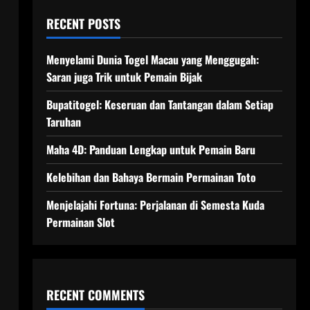
RECENT POSTS
Menyelami Dunia Togel Macau yang Menggugah:
Saran juga Trik untuk Pemain Bijak
Bupatitogel: Keseruan dan Tantangan dalam Setiap
Taruhan
Maha 4D: Panduan Lengkap untuk Pemain Baru
Kelebihan dan Bahaya Bermain Permainan Toto
Menjelajahi Fortuna: Perjalanan di Semesta Kuda
Permainan Slot
RECENT COMMENTS