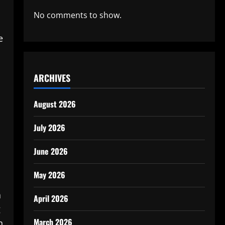
No comments to show.
e
ARCHIVES
August 2026
July 2026
June 2026
May 2026
a
April 2026
g
March 2026
n