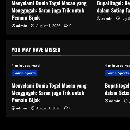
Menyelami Dunia Togel Macau yang
Bupatitogel: K
i
Menggugah: Saran juga Trik untuk
dalam Setiap T
Pemain Bijak
g
admin
July 
admin
August 1, 2026
0
a
t
YOU MAY HAVE MISSED
i
4 minutes read
4 minutes re
o
Game Sports
Game Sports
n
Menyelami Dunia Togel Macau yang
Bupatitogel
Menggugah: Saran juga Trik untuk
dalam Setia
Pemain Bijak
admin
admin
August 1, 2026
0