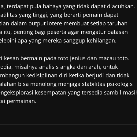
, terdapat pula bahaya yang tidak dapat diacuhkan.
tilitas yang tinggi, yang berarti pemain dapat
stian dalam output lotere membuat setiap taruhan
a itu, penting bagi peserta agar mengatur batasan
lebihi apa yang mereka sanggup kehilangan.
i kesan bermain pada toto jenius dan macau toto.
dia, misalnya analisis angka dan arah, untuk
bangun kedisiplinan diri ketika berjudi dan tidak
lahan bisa menolong menjaga stabilitas psikologis
mengeksplorasi kesempatan yang tersedia sambil masi
ai permainan.