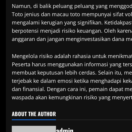
Namun, di balik peluang peluang yang menggoda
Toto jenius dan macau toto mempunyai sifat vola
mengalami kerugian yang signifikan. Ketidakpa
berpotensi menjadi risiko keuangan. Oleh karen
anggaran dan jangan menginvestasikan dana me
Mengelola risiko adalah rahasia untuk menikmat
Peserta harus menggunakan informasi yang terse
membuat keputusan lebih cerdas. Selain itu, mem
terjebak ke dalam emosi ketika menghadapi keka
dan finansial. Dengan cara ini, pemain dapat 
waspada akan kemungkinan risiko yang menyert
ABOUT THE AUTHOR
admin