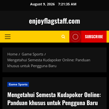
Skip
August 9, 2026
7:21:35 AM
to
content
enjoyflagstaff.com
SUBSCRIBE
Primary
Menu
Home
Game Sports
Mengetahui Semesta Kudapoker Online: Panduan
khusus untuk Pengguna Baru
Game Sports
Mengetahui Semesta Kudapoker Online:
Panduan khusus untuk Pengguna Baru