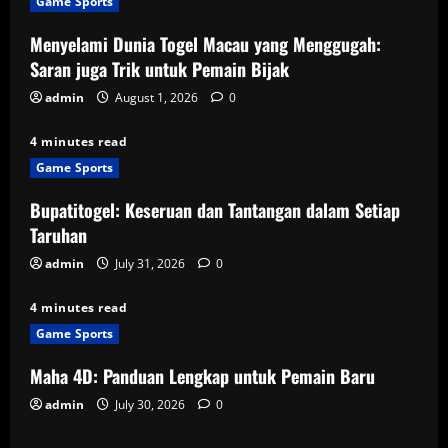
Game Sports
g
Menyelami Dunia Togel Macau yang Menggugah:
Saran juga Trik untuk Pemain Bijak
a
admin
August 1, 2026
0
t
4 minutes read
i
Game Sports
o
Bupatitogel: Keseruan dan Tantangan dalam Setiap
Taruhan
n
admin
July 31, 2026
0
4 minutes read
Game Sports
Maha 4D: Panduan Lengkap untuk Pemain Baru
admin
July 30, 2026
0