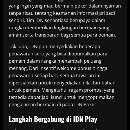
yang ingin yang mau bermain poker dalam nyaman
tanpa risau tentang keamanan informasi pribadi
sendiri. Tim IDN senantiasa berupaya dalam
rangka memberikan lingkungan bermain yang
aman serta transparan bagi semua para pemain.
Tak lupa, IDN pun menyediakan beberapa
penawaran seru yang bisa dioptimalkan para
pemain dalam rangka menambah peluang
menang. Dari insentif welcome bonus hingga
penawaran setiap hari, semua tawaran ini
dipersiapkan untuk menyediakan nilai tambahan
untuk pemain. Mengetahui ragam promosi yang
tersedia dapat jadi kunci untuk mengoptimalkan
pengalaman bermain di pada IDN Poker.
Langkah Bergabung di IDN Play