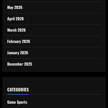
May 2026
April 2026
March 2026
February 2026
January 2026
December 2025
CATEGORIES
Game Sports