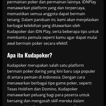
permainan poker dan permainan lainnya. IDNPlay
menawarkan platform yang dan terpercaya,
memastikan semua anggota dapat bermain
tenang. Dalam panduan ini, kami akan menjelaskan
berbagai kelebihan yang ditawarkan oleh
Kudapoker dan IDN Play, serta beberapa tips untuk
membantu pemula seperti kamu agar dapat mulai
awal bermain poker secara efektif.
Apa itu Kudapoker?
Kudapoker merupakan salah satu platform
bermain poker daring yang kini baru saja populer
di antara pemain di Indonesia. Dengan cara
menawarkan berbagai tipe game poker, seperti
Texas Hold’em dan Domino, Kudapoker
menawarkan peluang bagi para peserta untuk
bersaing dan mengasah skill mereka dalam