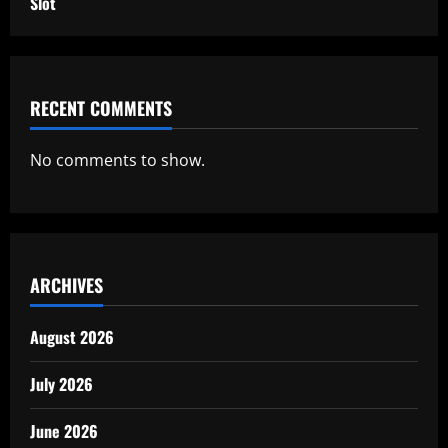
Slot
RECENT COMMENTS
No comments to show.
ARCHIVES
August 2026
July 2026
June 2026