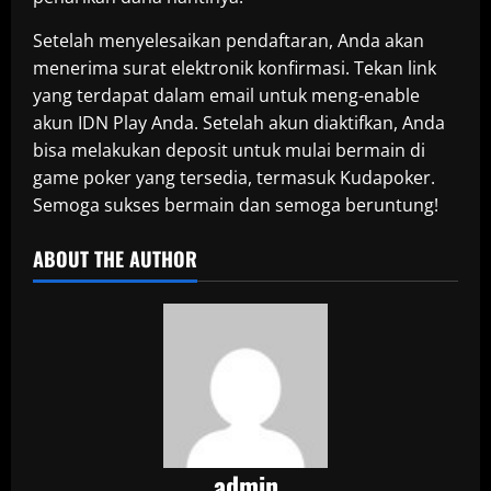
Setelah menyelesaikan pendaftaran, Anda akan
menerima surat elektronik konfirmasi. Tekan link
yang terdapat dalam email untuk meng-enable
akun IDN Play Anda. Setelah akun diaktifkan, Anda
bisa melakukan deposit untuk mulai bermain di
game poker yang tersedia, termasuk Kudapoker.
Semoga sukses bermain dan semoga beruntung!
ABOUT THE AUTHOR
admin