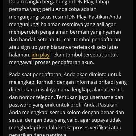
Dalam rangka bergabung di IDN Play, tahap
pertama yang perlu Anda coba adalah
mengunjungi situs resmi IDN Play. Pastikan Anda
mengunjungi halaman resminya yang asli agar
memperoleh pengalaman bermain yang nyaman
dan handal. Setelah itu, cari tombol pendaftaran
atau sign up yang biasanya terletak di seksi atas
halaman.
idn play
Tekan tombol tersebut untuk
mengawali proses pendaftaran akun.
Pada saat pendaftaran, Anda akan diminta untuk
melengkapi formulir dengan informasi pribadi yang
diperlukan, misalnya nama lengkap, alamat email,
dan nomor telepon. Tentukan juga username dan
password yang unik untuk profil Anda. Pastikan
Anda melengkapi semua kolom dengan benar dan
sesuai dengan data yang valid, agar supaya tidak
menghadapi kendala ketika proses verifikasi atau
penarikan dana nantinya.