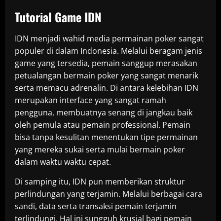
Tutorial Game IDN
IDN menjadi wahid media permainan poker sangat
populer di dalam Indonesia. Melalui beragam jenis
game yang tersedia, pemain sanggup merasakan
petualangan bermain poker yang sangat menarik
serta memacu adrenalin. Di antara kelebihan IDN
merupakan interface yang sangat ramah
pengguna, membuatnya senang di jangkau baik
oleh pemula atau pemain professional. Pemain
bisa tanpa kesulitan menentukan tipe permainan
yang mereka sukai serta mulai bermain poker
dalam waktu waktu cepat.
Di samping itu, IDN pun memberikan struktur
perlindungan yang terjamin. Melalui berbagai cara
sandi, data serta transaksi pemain terjamin
terlindungi. Hal ini sungguh krusial bagi pemain