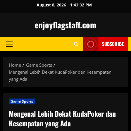
Skip
August 8, 2026
1:43:33 PM
to
content
enjoyflagstaff.com
SUBSCRIBE
Primary
Menu
Home
Game Sports
Mengenal Lebih Dekat KudaPoker dan Kesempatan
yang Ada
Game Sports
Mengenal Lebih Dekat KudaPoker dan
Kesempatan yang Ada