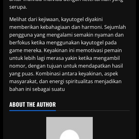
serupa.
Melihat dari kejiwaan, kayutogel diyakini
memberikan kebahagiaan dan harmoni. Sejumlah
pengguna yang mengalami semakin nyaman dan
berfokus ketika menggunakan kayutogel pada
game mereka. Keyakinan ini memotivasi pemain
untuk lebih lagi merasa yakin ketika mengambil
nomor, dengan tujuan untuk mendapatkan hasil
yang puas. Kombinasi antara keyakinan, aspek
masyarakat, dan energi spiritualitas menjadikan
bahan ini sebagai suatu
ABOUT THE AUTHOR