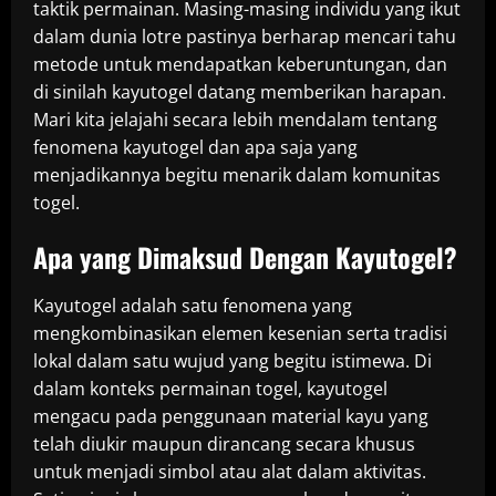
taktik permainan. Masing-masing individu yang ikut
dalam dunia lotre pastinya berharap mencari tahu
metode untuk mendapatkan keberuntungan, dan
di sinilah kayutogel datang memberikan harapan.
Mari kita jelajahi secara lebih mendalam tentang
fenomena kayutogel dan apa saja yang
menjadikannya begitu menarik dalam komunitas
togel.
Apa yang Dimaksud Dengan Kayutogel?
Kayutogel adalah satu fenomena yang
mengkombinasikan elemen kesenian serta tradisi
lokal dalam satu wujud yang begitu istimewa. Di
dalam konteks permainan togel, kayutogel
mengacu pada penggunaan material kayu yang
telah diukir maupun dirancang secara khusus
untuk menjadi simbol atau alat dalam aktivitas.