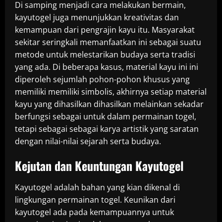
Di samping menjadi cara melakukan bermain,
kayutogel juga menunjukkan kreativitas dan
kemampuan dari pengrajin kayu itu. Masyarakat
sekitar seringkali memanfaatkan ini sebagai suatu
metode untuk melestarikan budaya serta tradisi
yang ada. Di beberapa kasus, material kayu ini ini
diperoleh sejumlah pohon-pohon khusus yang
memiliki memiliki simbolis, akhirnya setiap material
kayu yang dihasilkan dihasilkan melainkan sekadar
berfungsi sebagai untuk dalam permainan togel,
tetapi sebagai sebagai karya artistik yang saratan
dengan nilai-nilai sejarah serta budaya.
Kejutan dan Keuntungan Kayutogel
Kayutogel adalah bahan yang kian dikenal di
lingkungan permainan togel. Keunikan dari
kayutogel ada pada kemampuannya untuk