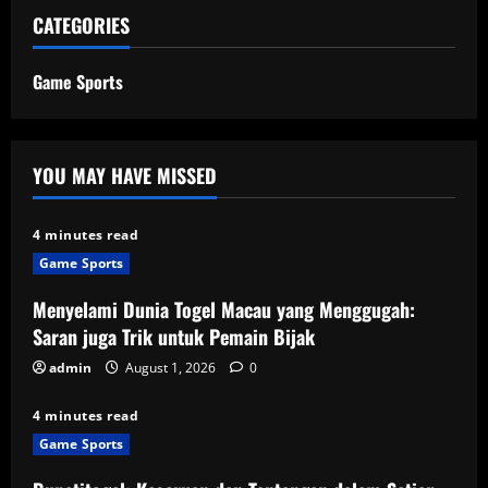
CATEGORIES
Game Sports
YOU MAY HAVE MISSED
4 minutes read
Game Sports
Menyelami Dunia Togel Macau yang Menggugah:
Saran juga Trik untuk Pemain Bijak
admin
August 1, 2026
0
4 minutes read
Game Sports