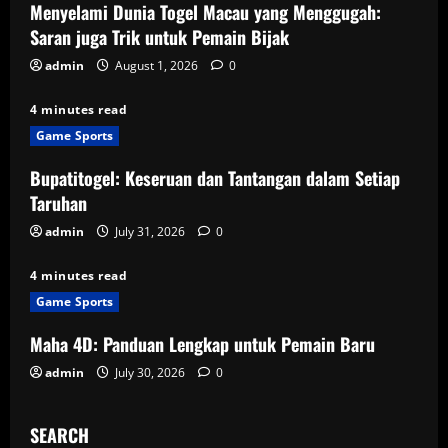
g
Menyelami Dunia Togel Macau yang Menggugah:
Saran juga Trik untuk Pemain Bijak
a
admin
August 1, 2026
0
t
4 minutes read
i
Game Sports
o
Bupatitogel: Keseruan dan Tantangan dalam Setiap
Taruhan
n
admin
July 31, 2026
0
4 minutes read
Game Sports
Maha 4D: Panduan Lengkap untuk Pemain Baru
admin
July 30, 2026
0
SEARCH