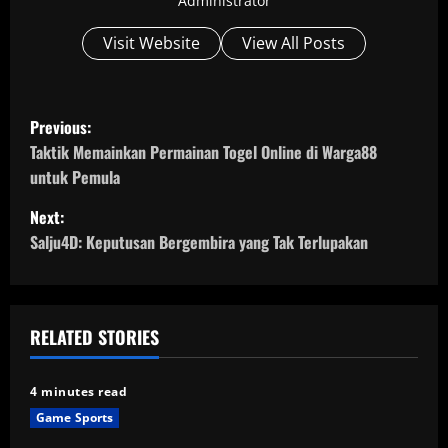
Administrator
Visit Website
View All Posts
P
Previous:
o
Taktik Memainkan Permainan Togel Online di Warga88
untuk Pemula
s
Next:
t
Salju4D: Keputusan Bergembira yang Tak Terlupakan
n
a
RELATED STORIES
v
4 minutes read
i
Game Sports