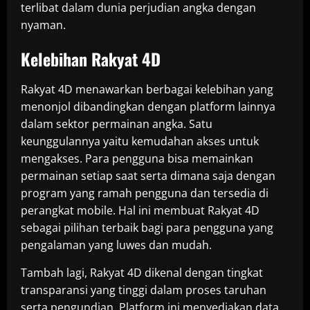
terlibat dalam dunia perjudian angka dengan
nyaman.
Kelebihan Rakyat 4D
Rakyat 4D menawarkan berbagai kelebihan yang
menonjol dibandingkan dengan platform lainnya
dalam sektor permainan angka. Satu
keunggulannya yaitu kemudahan akses untuk
mengakses. Para pengguna bisa memainkan
permainan setiap saat serta dimana saja dengan
program yang ramah pengguna dan tersedia di
perangkat mobile. Hal ini membuat Rakyat 4D
sebagai pilihan terbaik bagi para pengguna yang
pengalaman yang luwes dan mudah.
Tambah lagi, Rakyat 4D dikenal dengan tingkat
transparansi yang tinggi dalam proses taruhan
serta pengundian. Platform ini menyediakan data