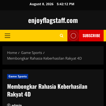
Skip
August 8, 2026
5:42:13 PM
to
content
enjoyflagstaff.com
SUBSCRIBE
Primary
Menu
Home
Game Sports
Membongkar Rahasia Keberhasilan Rakyat 4D
Game Sports
Membongkar Rahasia Keberhasilan
Rakyat 4D
admin