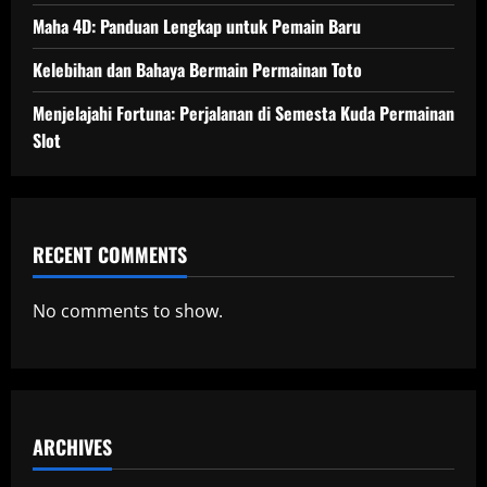
Maha 4D: Panduan Lengkap untuk Pemain Baru
Kelebihan dan Bahaya Bermain Permainan Toto
Menjelajahi Fortuna: Perjalanan di Semesta Kuda Permainan
Slot
RECENT COMMENTS
No comments to show.
ARCHIVES