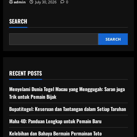
admin
July 30, 2026
0
SEARCH
SEARCH
RECENT POSTS
Menyelami Dunia Togel Macau yang Menggugah: Saran juga
Trik untuk Pemain Bijak
Bupatitogel: Keseruan dan Tantangan dalam Setiap Taruhan
Maha 4D: Panduan Lengkap untuk Pemain Baru
Kelebihan dan Bahaya Bermain Permainan Toto