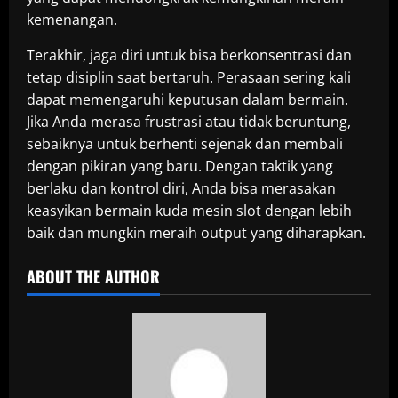
kemenangan.
Terakhir, jaga diri untuk bisa berkonsentrasi dan
tetap disiplin saat bertaruh. Perasaan sering kali
dapat memengaruhi keputusan dalam bermain.
Jika Anda merasa frustrasi atau tidak beruntung,
sebaiknya untuk berhenti sejenak dan membali
dengan pikiran yang baru. Dengan taktik yang
berlaku dan kontrol diri, Anda bisa merasakan
keasyikan bermain kuda mesin slot dengan lebih
baik dan mungkin meraih output yang diharapkan.
ABOUT THE AUTHOR