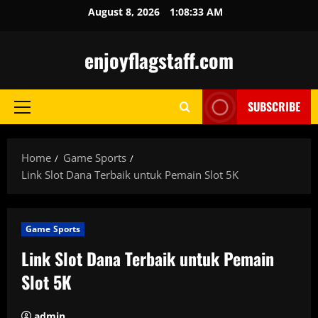
Skip
August 8, 2026
1:08:33 AM
to
content
enjoyflagstaff.com
SUBSCRIBE
Primary
Menu
Home
Game Sports
Link Slot Dana Terbaik untuk Pemain Slot 5K
Game Sports
Link Slot Dana Terbaik untuk Pemain
Slot 5K
admin