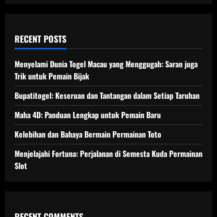
RECENT POSTS
Menyelami Dunia Togel Macau yang Menggugah: Saran juga
Trik untuk Pemain Bijak
Bupatitogel: Keseruan dan Tantangan dalam Setiap Taruhan
Maha 4D: Panduan Lengkap untuk Pemain Baru
Kelebihan dan Bahaya Bermain Permainan Toto
Menjelajahi Fortuna: Perjalanan di Semesta Kuda Permainan
Slot
RECENT COMMENTS