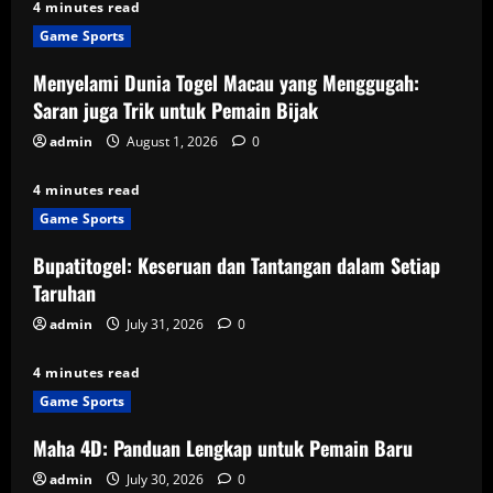
4 minutes read
Game Sports
Menyelami Dunia Togel Macau yang Menggugah:
Saran juga Trik untuk Pemain Bijak
admin
August 1, 2026
0
4 minutes read
Game Sports
Bupatitogel: Keseruan dan Tantangan dalam Setiap
Taruhan
admin
July 31, 2026
0
4 minutes read
Game Sports
Maha 4D: Panduan Lengkap untuk Pemain Baru
admin
July 30, 2026
0