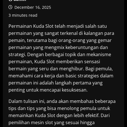
December 16, 2025
3 minutes read
Permainan Kuda Slot telah menjadi salah satu
permainan yang sangat terkenal di kalangan para
pemain, terutama bagi orang-orang yang gemar
permainan yang mengmix keberuntungan dan
strategi. Dengan berbagai topik dan mekanisme
permainan, Kuda Slot memberikan sensasi
bermain yang seru dan menghibur. Bagi pemula,
memahami cara kerja dan basic strategies dalam
permainan ini adalah langkah pertama yang
penting untuk mencapai kesuksesan.
Dalam tulisan ini, anda akan membahas beberapa
tips dan tips yang bisa menolong pemula untuk
memainkan Kuda Slot dengan lebih efektif. Dari
pemilihan mesin slot yang sesuai hingga