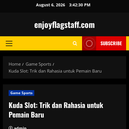
Skip
August 6, 2026
3:42:31 PM
to
content
enjoyflagstaff.com
SUBSCRIBE
Primary
Menu
Home
Game Sports
Kuda Slot: Trik dan Rahasia untuk Pemain Baru
Game Sports
Kuda Slot: Trik dan Rahasia untuk
Pemain Baru
admin