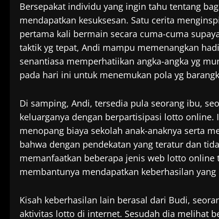
Bersepakat individu yang ingin tahu tentang ba
mendapatkan kesuksesan. Satu cerita menginspir
pertama kali bermain secara cuma-cuma supaya
taktik yg tepat, Andi mampu memenangkan had
senantiasa memperhatiikan angka-angka yg munc
pada hari ini untuk menemukan pola yg barangkal
Di samping, Andi, tersedia pula seorang ibu, s
keluarganya dengan berpartisipasi lotto online
menopang biaya sekolah anak-anaknya serta me
bahwa dengan pendekatan yang teratur dan tidak
memanfaatkan beberapa jenis web lotto online t
membantunya mendapatkan keberhasilan yang ke
Kisah keberhasilan lain berasal dari Budi, se
aktivitas lotto di internet. Sesudah dia meliha