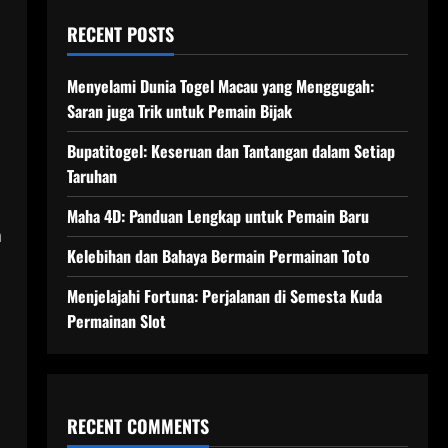
RECENT POSTS
Menyelami Dunia Togel Macau yang Menggugah:
Saran juga Trik untuk Pemain Bijak
Bupatitogel: Keseruan dan Tantangan dalam Setiap
Taruhan
Maha 4D: Panduan Lengkap untuk Pemain Baru
n
Kelebihan dan Bahaya Bermain Permainan Toto
Menjelajahi Fortuna: Perjalanan di Semesta Kuda
Permainan Slot
RECENT COMMENTS