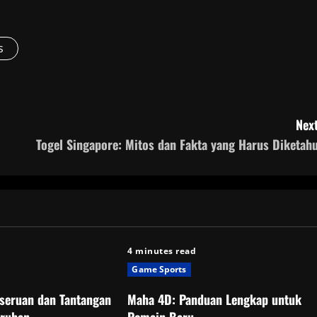
s
Next
Togel Singapore: Mitos dan Fakta yang Harus Diketahu
4 minutes read
Game Sports
eseruan dan Tantangan
Maha 4D: Panduan Lengkap untuk