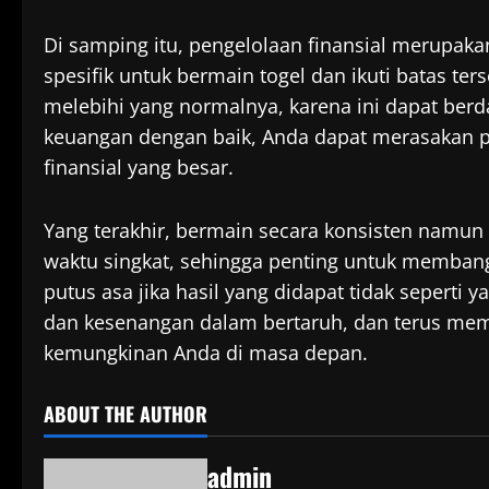
Di samping itu, pengelolaan finansial merupaka
spesifik untuk bermain togel dan ikuti batas te
melebihi yang normalnya, karena ini dapat b
keuangan dengan baik, Anda dapat merasakan 
finansial yang besar.
Yang terakhir, bermain secara konsisten namun s
waktu singkat, sehingga penting untuk memban
putus asa jika hasil yang didapat tidak seperti
dan kesenangan dalam bertaruh, dan terus memp
kemungkinan Anda di masa depan.
ABOUT THE AUTHOR
admin