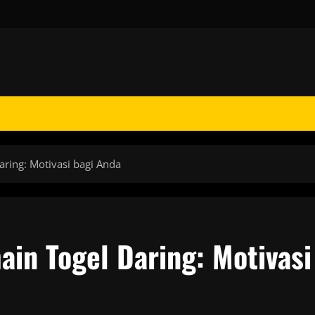
aring: Motivasi bagi Anda
in Togel Daring: Motivasi