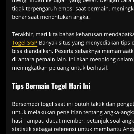
menghindari kerugian yang besar. Dengan cara 
tidak terpengaruh emosi saat bermain, mening
benar saat menentukan angka.
Terakhir, mari kita bahas keharusan mendapatka
Togel SGP
Banyak situs yang menyediakan tips d
bisa diandalkan. Peserta sebaiknya memanfaatkan
di antara pemain lain. Ini akan menolong dalam
meningkatkan peluang untuk berhasil.
Tips Bermain Togel Hari Ini
Bersemedi togel saat ini butuh taktik dan penge
untuk melakukan penelitian tentang angka-angk
hasil lampau dapat memberi petunjuk soal angk
statistik sebagai referensi untuk membantu An