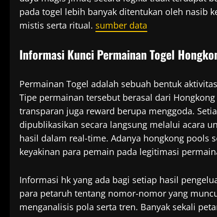
pada togel lebih banyak ditentukan oleh nasib 
mistis serta ritual.
sumber data
Informasi Kunci Permainan Togel Hongko
Permainan Togel adalah sebuah bentuk aktivitas
Tipe permainan tersebut berasal dari Hongkong
transparan juga reward berupa menggoda. Setia
dipublikasikan secara langsung melalui acara 
hasil dalam real-time. Adanya hongkong pools 
keyakinan para pemain pada legitimasi permaina
Informasi hk yang ada bagi setiap hasil pengel
para petaruh tentang nomor-nomor yang muncul
menganalisis pola serta tren. Banyak sekali p