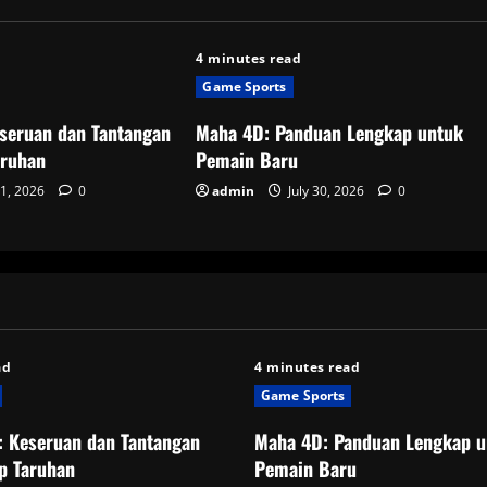
4 minutes read
Game Sports
eseruan dan Tantangan
Maha 4D: Panduan Lengkap untuk
aruhan
Pemain Baru
31, 2026
0
admin
July 30, 2026
0
ad
4 minutes read
Game Sports
: Keseruan dan Tantangan
Maha 4D: Panduan Lengkap u
p Taruhan
Pemain Baru