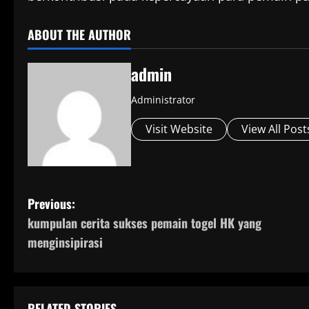
ABOUT THE AUTHOR
admin
Administrator
Visit Website
View All Post
P
Previous:
kumpulan cerita sukses pemain togel HK yang
o
menginsipirasi
s
t
RELATED STORIES