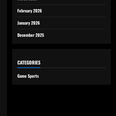
February 2026
January 2026
December 2025
CATEGORIES
Game Sports