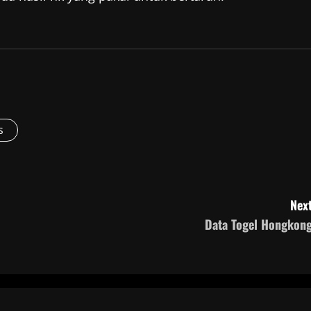
s
Next
Data Togel Hongkong