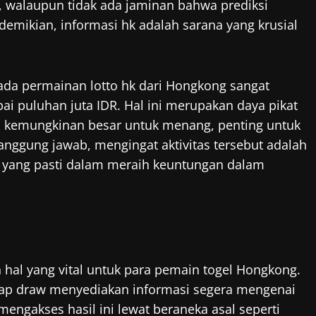
walaupun tidak ada jaminan bahwa prediksi
 demikian, informasi hk adalah sarana yang krusial
ada permainan lotto hk dari Hongkong sangat
ai puluhan juta IDR. Hal ini merupakan daya pikat
a kemungkinan besar untuk menang, penting untuk
anggung jawab, mengingat aktivitas tersebut adalah
 yang pasti dalam meraih keuntungan dalam
al yang vital untuk para pemain togel Hongkong.
tiap draw menyediakan informasi segera mengenai
engakses hasil ini lewat beraneka asal seperti