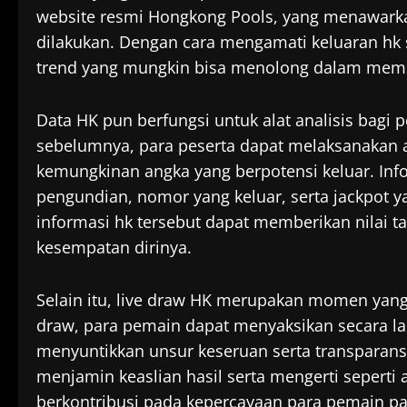
website resmi Hongkong Pools, yang menawark
dilakukan. Dengan cara mengamati keluaran hk 
trend yang mungkin bisa menolong dalam memi
Data HK pun berfungsi untuk alat analisis bagi 
sebelumnya, para peserta dapat melaksanakan an
kemungkinan angka yang berpotensi keluar. Info
pengundian, nomor yang keluar, serta jackpot y
informasi hk tersebut dapat memberikan nilai
kesempatan dirinya.
Selain itu, live draw HK merupakan momen yang
draw, para pemain dapat menyaksikan secara la
menyuntikkan unsur keseruan serta transparans
menjamin keaslian hasil serta mengerti seperti
berkontribusi pada kepercayaan para pemain pad