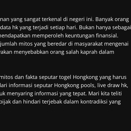
n yang sangat terkenal di negeri ini. Banyak orang
data hk yang terjadi setiap hari. Bukan hanya sebaga
k mendapatkan memperoleh keuntungan finansial.
ejumlah mitos yang beredar di masyarakat mengenai
anyakan menyebabkan orang salah kaprah dalam
mitos dan fakta seputar togel Hongkong yang harus
ari informasi seputar Hongkong pools, live draw hk,
tuk menyaring informasi yang tepat. Mari kita teliti
jak dan hindari terjebak dalam kontradiksi yang