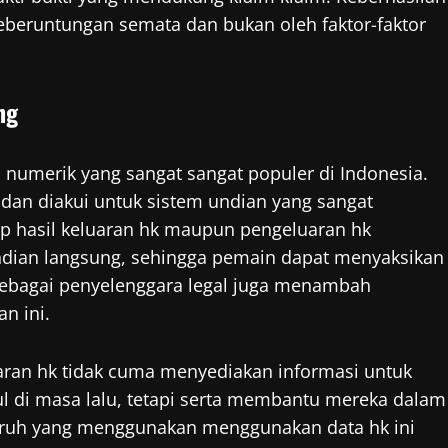
keberuntungan semata dan bukan oleh faktor-faktor
ng
 numerik yang sangat sangat populer di Indonesia.
 dan diakui untuk sistem undian yang sangat
p hasil keluaran hk maupun pengeluaran hk
undian langsung, sehingga pemain dapat menyaksikan
sebagai penyelenggara legal juga menambah
n ini.
uaran hk tidak cuma menyediakan informasi untuk
 di masa lalu, tetapi serta membantu mereka dalam
etaruh yang menggunakan menggunakan data hk ini