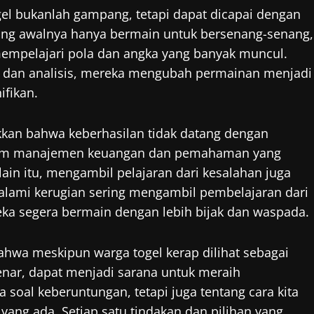
el bukanlah gampang, tetapi dapat dicapai dengan
yang awalnya hanya bermain untuk bersenang-senang,
 mempelajari pola dan angka yang banyak muncul.
 dan analisis, mereka mengubah permainan menjadi
fikan.
kan bahwa keberhasilan tidak datang dengan
dalam manajemen keuangan dan pemahaman yang
in itu, mengambil pelajaran dari kesalahan juga
alami kerugian sering mengambil pembelajaran dari
eka segera bermain dengan lebih bijak dan waspada.
 bahwa meskipun warga togel kerap dilihat sebagai
enar, dapat menjadi sarana untuk meraih
soal keberuntungan, tetapi juga tentang cara kita
ng ada. Setiap satu tindakan dan pilihan yang