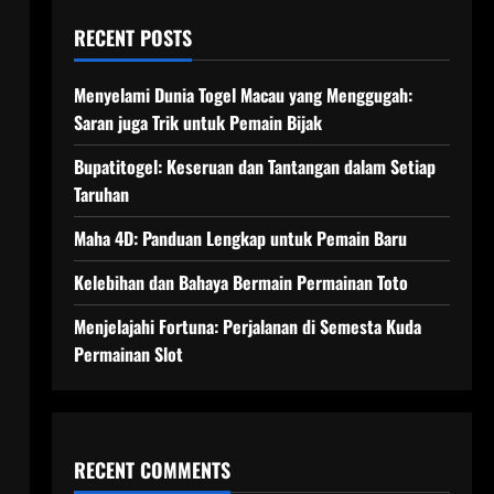
RECENT POSTS
Menyelami Dunia Togel Macau yang Menggugah:
Saran juga Trik untuk Pemain Bijak
Bupatitogel: Keseruan dan Tantangan dalam Setiap
Taruhan
Maha 4D: Panduan Lengkap untuk Pemain Baru
Kelebihan dan Bahaya Bermain Permainan Toto
Menjelajahi Fortuna: Perjalanan di Semesta Kuda
Permainan Slot
RECENT COMMENTS