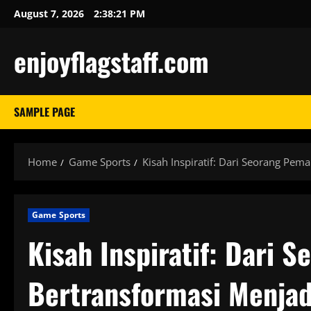
Skip
August 7, 2026
2:38:22 PM
to
content
enjoyflagstaff.com
SAMPLE PAGE
Home
Game Sports
Kisah Inspiratif: Dari Seorang Pe
Game Sports
Kisah Inspiratif: Dari 
Bertransformasi Menjad