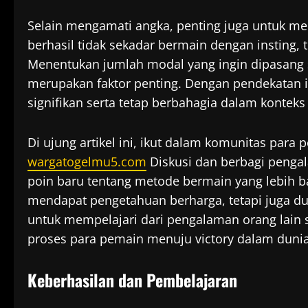
Selain mengamati angka, penting juga untuk me
berhasil tidak sekadar bermain dengan insting, 
Menentukan jumlah modal yang ingin dipasang 
merupakan faktor penting. Dengan pendekatan in
signifikan serta tetap berbahagia dalam konteks
Di ujung artikel ini, ikut dalam komunitas para
wargatogelmu5.com
Diskusi dan berbagi peng
poin baru tentang metode bermain yang lebih ba
mendapat pengetahuan berharga, tetapi juga duk
untuk mempelajari dari pengalaman orang lain se
proses para pemain menuju victory dalam dunia
Keberhasilan dan Pembelajaran