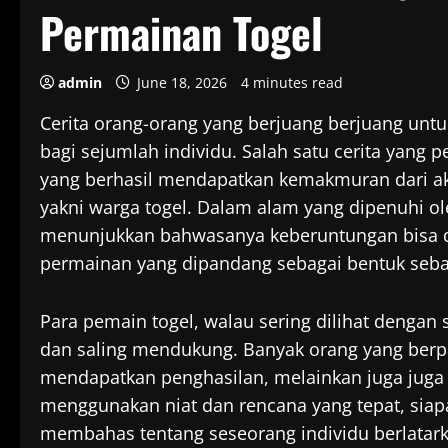
Permainan Togel
admin
June 18, 2026
4 minutes read
Cerita orang-orang yang berjuang berjuang untu
bagi sejumlah individu. Salah satu cerita yang 
yang berhasil mendapatkan kemakmuran dari akt
yakni warga togel. Dalam alam yang dipenuhi o
menunjukkan bahwasanya keberuntungan bisa dat
permainan yang dipandang sebagai bentuk seba
Para pemain togel, walau sering dilihat dengan 
dan saling mendukung. Banyak orang yang berpart
mendapatkan penghasilan, melainkan juga juga
menggunakan niat dan rencana yang tepat, siap
membahas tentang seseorang individu berlatar