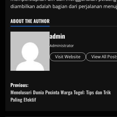
diambilkan adalah bagian dari perjalanan menuj
ABOUT THE AUTHOR
admin
Administrator
Visit Website
View All Post
P
Previous:
Menelusuri Dunia Pecinta Warga Togel: Tips dan Trik
o
Paling Efektif
s