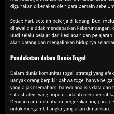
digunakan dikenakan oleh para pemain sebelumn
Setiap hari, setelah bekerja di ladang, Budi m
di awal dia tidak mendapatkan keberuntungan, 
Budi selalu belajar dari kesilapan dan pelajaran
akan datang dan mengalihkan hidupnya selama
Pendekatan dalam Dunia Togel
Dalam dunia komunitas togel, strategi yang efe
Banyak orang berpikir bahwa togel hanya berg
yang bijak memahami bahwa analisis data dan 
satu strategi yang populer adalah memperhatika
Dengan cara memahami pergerakan ini, para pe
untuk mengambil angka yang akan dimainkan.