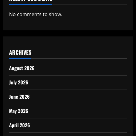
No comments to show.
ARCHIVES
August 2026
July 2026
June 2026
May 2026
April 2026