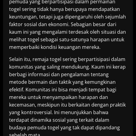
pemuda yang berpartisipasi dalam permainan
togel sering tidak hanya berupaya mendapatkan
keuntungan, tetapi juga dipengaruhi oleh sejumlah
faktor sosial dan ekonomi. Sebagian besar dari
kaum ini yang mengalami terdesak oleh situasi dan
melihat togel sebagai satu-satunya harapan untuk
memperbaiki kondisi keuangan mereka.
Selain itu, remaja togel sering berpartisipasi dalam
komunitas yang saling mendukung. Kaum ini kerap
berbagi informasi dan pengalaman tentang
metode bermain dan taktik yang kemungkinan
efektif. Komunitas ini bisa menjadi tempat bagi
mereka untuk menyampaikan harapan dan
kecemasan, meskipun itu berkaitan dengan praktik
yang kontroversial. Ini menunjukkan bahwa
terdapat dinamika sosial yang terkait dalam
budaya pemuda togel yang tak dapat dipandang
sebelah mata.