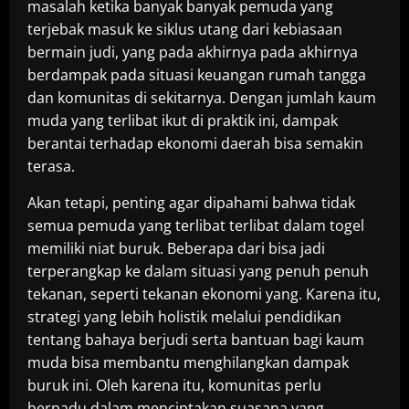
masalah ketika banyak banyak pemuda yang
terjebak masuk ke siklus utang dari kebiasaan
bermain judi, yang pada akhirnya pada akhirnya
berdampak pada situasi keuangan rumah tangga
dan komunitas di sekitarnya. Dengan jumlah kaum
muda yang terlibat ikut di praktik ini, dampak
berantai terhadap ekonomi daerah bisa semakin
terasa.
Akan tetapi, penting agar dipahami bahwa tidak
semua pemuda yang terlibat terlibat dalam togel
memiliki niat buruk. Beberapa dari bisa jadi
terperangkap ke dalam situasi yang penuh penuh
tekanan, seperti tekanan ekonomi yang. Karena itu,
strategi yang lebih holistik melalui pendidikan
tentang bahaya berjudi serta bantuan bagi kaum
muda bisa membantu menghilangkan dampak
buruk ini. Oleh karena itu, komunitas perlu
berpadu dalam menciptakan suasana yang