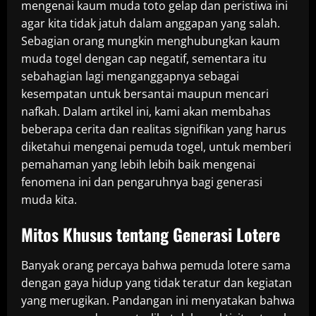
mengenai kaum muda toto gelap dan peristiwa ini
agar kita tidak jatuh dalam anggapan yang salah.
Sebagian orang mungkin menghubungkan kaum
muda togel dengan cap negatif, sementara itu
sebahagian lagi menganggapnya sebagai
kesempatan untuk bersantai maupun mencari
nafkah. Dalam artikel ini, kami akan membahas
beberapa cerita dan realitas signifikan yang harus
diketahui mengenai pemuda togel, untuk memberi
pemahaman yang lebih lebih baik mengenai
fenomena ini dan pengaruhnya bagi generasi
muda kita.
Mitos Khusus tentang Generasi Lotere
Banyak orang percaya bahwa pemuda lotere sama
dengan gaya hidup yang tidak teratur dan kegiatan
yang merugikan. Pandangan ini menyatakan bahwa