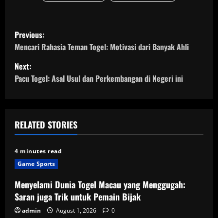
P
Previous:
o
Mencari Rahasia Teman Togel: Motivasi dari Banyak Ahli
Next:
s
Pacu Togel: Asal Usul dan Perkembangan di Negeri ini
t
n
RELATED STORIES
a
v
4 minutes read
Game Sports
i
Menyelami Dunia Togel Macau yang Menggugah:
g
Saran juga Trik untuk Pemain Bijak
a
admin
August 1, 2026
0