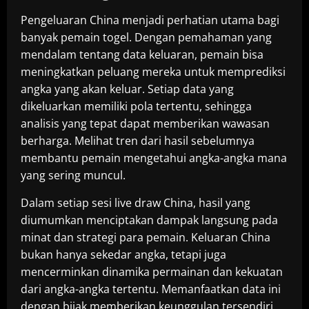
Pengeluaran China menjadi perhatian utama bagi
banyak pemain togel. Dengan pemahaman yang
mendalam tentang data keluaran, pemain bisa
meningkatkan peluang mereka untuk memprediksi
angka yang akan keluar. Setiap data yang
dikeluarkan memiliki pola tertentu, sehingga
analisis yang tepat dapat memberikan wawasan
berharga. Melihat tren dari hasil sebelumnya
membantu pemain mengetahui angka-angka mana
yang sering muncul.
Dalam setiap sesi live draw China, hasil yang
diumumkan menciptakan dampak langsung pada
minat dan strategi para pemain. Keluaran China
bukan hanya sekedar angka, tetapi juga
mencerminkan dinamika permainan dan kekuatan
dari angka-angka tertentu. Memanfaatkan data ini
dengan bijak memberikan keunggulan tersendiri,