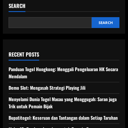
SEARCH
SEARCH
RECENT POSTS
Panduan Togel Hongkong: Menggali Pengeluaran HK Secara
Mendalam
Demo Slot: Mengasah Strategi Playing Jili
Menyelami Dunia Togel Macau yang Menggugah: Saran juga
Trik untuk Pemain Bijak
Bupatitogel: Keseruan dan Tantangan dalam Setiap Taruhan