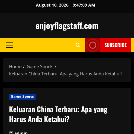
Skip
August 10, 2026
9:47:09 AM
to
content
enjoyflagstaff.com
SUBSCRIBE
Primary
Menu
Home
Game Sports
Keluaran China Terbaru: Apa yang Harus Anda Ketahui?
Game Sports
Keluaran China Terbaru: Apa yang
Harus Anda Ketahui?
admin