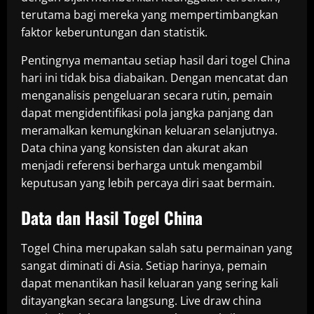
terutama bagi mereka yang mempertimbangkan
faktor keberuntungan dan statistik.
Pentingnya memantau setiap hasil dari togel China
hari ini tidak bisa diabaikan. Dengan mencatat dan
menganalisis pengeluaran secara rutin, pemain
dapat mengidentifikasi pola jangka panjang dan
meramalkan kemungkinan keluaran selanjutnya.
Data china yang konsisten dan akurat akan
menjadi referensi berharga untuk mengambil
keputusan yang lebih percaya diri saat bermain.
Data dan Hasil Togel China
Togel China merupakan salah satu permainan yang
sangat diminati di Asia. Setiap harinya, pemain
dapat menantikan hasil keluaran yang sering kali
ditayangkan secara langsung. Live draw china