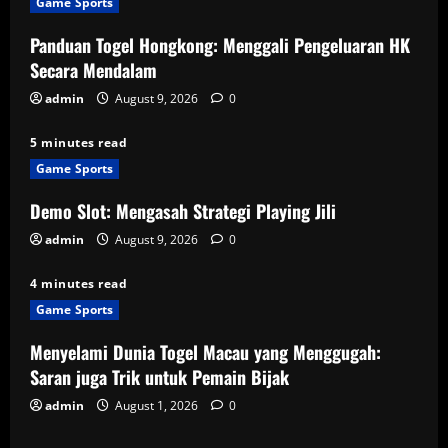
g
Game Sports
Panduan Togel Hongkong: Menggali Pengeluaran HK
a
Secara Mendalam
t
admin
August 9, 2026
0
i
5 minutes read
Game Sports
o
Demo Slot: Mengasah Strategi Playing Jili
n
admin
August 9, 2026
0
4 minutes read
Game Sports
Menyelami Dunia Togel Macau yang Menggugah:
Saran juga Trik untuk Pemain Bijak
admin
August 1, 2026
0