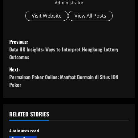
Administrator
Visit Website
View All Posts
P
Previous:
o
Data HK Insights: Ways to Interpret Hongkong Lottery
Outcomes
s
Next:
t
Permainan Poker Online: Manfaat Bermain di Situs IDN
Poker
n
a
v
RELATED STORIES
i
4 minutes read