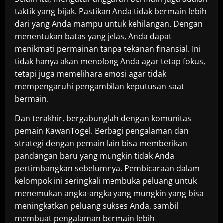
taktik yang bijak. Pastikan Anda tidak bermain lebih
dari yang Anda mampu untuk kehilangan. Dengan
menentukan batas yang jelas, Anda dapat
menikmati permainan tanpa tekanan finansial. Ini
tidak hanya akan menolong Anda agar tetap fokus,
tetapi juga memelihara emosi agar tidak
mempengaruhi pengambilan keputusan saat
bermain.
Dan terakhir, bergabunglah dengan komunitas
pemain KawanTogel. Berbagi pengalaman dan
strategi dengan pemain lain bisa memberikan
pandangan baru yang mungkin tidak Anda
pertimbangkan sebelumnya. Pembicaraan dalam
kelompok ini seringkali membuka peluang untuk
menemukan angka-angka yang mungkin yang bisa
meningkatkan peluang sukses Anda, sambil
membuat pengalaman bermain lebih