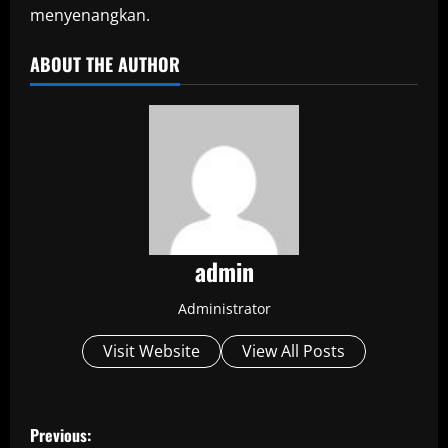
menyenangkan.
ABOUT THE AUTHOR
admin
Administrator
Visit Website
View All Posts
P
Previous: