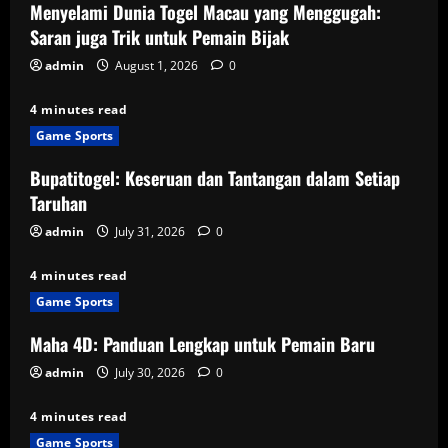
Menyelami Dunia Togel Macau yang Menggugah:
Saran juga Trik untuk Pemain Bijak
admin
August 1, 2026
0
4 minutes read
Game Sports
Bupatitogel: Keseruan dan Tantangan dalam Setiap
Taruhan
admin
July 31, 2026
0
4 minutes read
Game Sports
Maha 4D: Panduan Lengkap untuk Pemain Baru
admin
July 30, 2026
0
4 minutes read
Game Sports