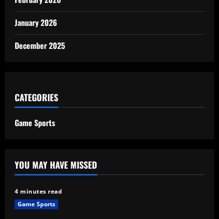
January 2026
December 2025
CATEGORIES
Game Sports
YOU MAY HAVE MISSED
4 minutes read
Game Sports