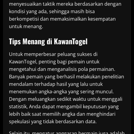
menyesuaikan taktik mereka berdasarkan dengan
kondisi yang ada, sehingga masih bisa
berkompetisi dan memaksimalkan kesempatan
untuk menang.
Tips Menang di KawanTogel
Untuk memperbesar peluang sukses di
KawanTogel, penting bagi pemain untuk
mengetahui dan menganalisis pola permainan.
Banyak pemain yang berhasil melakukan penelitian
mendalam terhadap hasil yang lalu untuk
menemukan angka-angka yang sering muncul.
Dengan meluangkan sedikit waktu untuk menggali
statistik, Anda dapat mengambil keputusan yang
lebih baik saat memilih angka dan menghindari
spekulasi yang tidak berdasarkan data.
Selain itu, mengatur anggaran bermain juga adalah