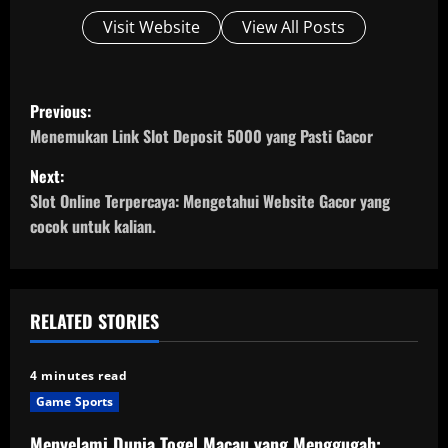
Visit Website
View All Posts
P
Previous:
o
Menemukan Link Slot Deposit 5000 yang Pasti Gacor
Next:
s
Slot Online Terpercaya: Mengetahui Website Gacor yang
t
cocok untuk kalian.
n
a
RELATED STORIES
v
4 minutes read
i
Game Sports
g
Menyelami Dunia Togel Macau yang Menggugah: