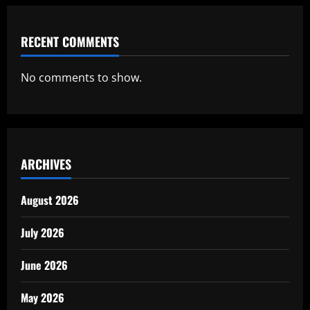
RECENT COMMENTS
No comments to show.
ARCHIVES
August 2026
July 2026
June 2026
May 2026