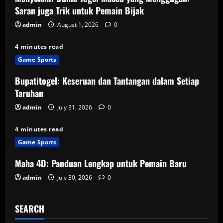
Saran juga Trik untuk Pemain Bijak
a
admin
August 1, 2026
0
t
4 minutes read
i
Game Sports
o
Bupatitogel: Keseruan dan Tantangan dalam Setiap
Taruhan
n
admin
July 31, 2026
0
4 minutes read
Game Sports
Maha 4D: Panduan Lengkap untuk Pemain Baru
admin
July 30, 2026
0
SEARCH