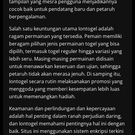
tampilan yang mesra pengguna menjadikannya
cocok baik untuk pendatang baru dan petaruh
berpengalaman.
Salah satu keuntungan utama Iontogel adalah
ragam permainan yang tersedia. Pemain memiliki
beragam pilihan jenis permainan togel yang bisa
dipilih, termasuk togel reguler hingga variasi yang
lebih seru. Masing-masing permainan didisain
untuk menawarkan keseruan dan ujian, sehingga
petaruh tidak akan merasa jenuh. Di samping itu,
Iontogel secara rutin melaksanakan promosi yang
menggoda yang memberi kesempatan lebih luas
untuk memenangkan hadiah.
Keamanan dan perlindungan dan kepercayaan
adalah hal penting dalam ranah perjudian daring,
dan Iontogel memahami pentingnya hal ini dengan
baik. Situs ini menggunakan sistem enkripsi terkini