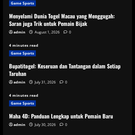
Game Sports
Menyelami Dunia Togel Macau yang Menggugah:
Saran juga Trik untuk Pemain Bijak
admin
August 1, 2026
0
4 minutes read
Game Sports
Bupatitogel: Keseruan dan Tantangan dalam Setiap
Taruhan
admin
July 31, 2026
0
4 minutes read
Game Sports
Maha 4D: Panduan Lengkap untuk Pemain Baru
admin
July 30, 2026
0