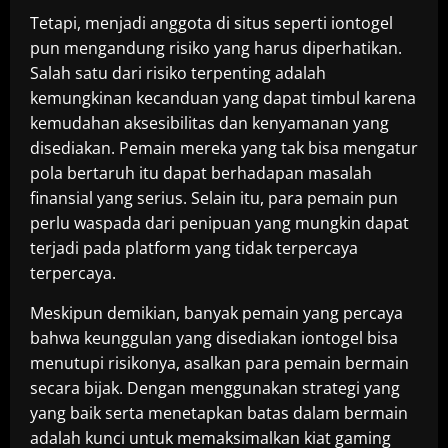
Tetapi, menjadi anggota di situs seperti iontogel
pun mengandung risiko yang harus diperhatikan.
Salah satu dari risiko terpenting adalah
kemungkinan kecanduan yang dapat timbul karena
kemudahan aksesibilitas dan kenyamanan yang
disediakan. Pemain mereka yang tak bisa mengatur
pola bertaruh itu dapat berhadapan masalah
finansial yang serius. Selain itu, para pemain pun
perlu waspada dari penipuan yang mungkin dapat
terjadi pada platform yang tidak terpercaya
terpercaya.
Meskipun demikian, banyak pemain yang percaya
bahwa keunggulan yang disediakan iontogel bisa
menutupi risikonya, asalkan para pemain bermain
secara bijak. Dengan menggunakan strategi yang
yang baik serta menetapkan batas dalam bermain
adalah kunci untuk memaksimalkan kiat gaming