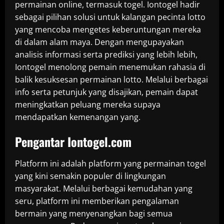
permainan online, termasuk togel. Iontogel hadir
sebagai pilihan solusi untuk kalangan pecinta lotto
yang mencoba mengetes keberuntungan mereka
di dalam alam maya. Dengan mengupayakan
analisis informasi serta prediksi yang lebih lebih,
Iontogel menolong pemain menemukan rahasia di
balik kesuksesan permainan lotto. Melalui berbagai
info serta petunjuk yang disajikan, pemain dapat
meningkatkan peluang mereka supaya
mendapatkan kemenangan yang.
Pengantar Iontogel.com
Platform ini adalah platform yang permainan togel
yang kini semakin populer di lingkungan
masyarakat. Melalui berbagai kemudahan yang
seru, platform ini memberikan pengalaman
bermain yang menyenangkan bagi semua