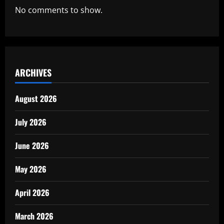
No comments to show.
ARCHIVES
August 2026
July 2026
June 2026
May 2026
April 2026
March 2026