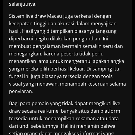
selanjutnya.
Sistem live draw Macau juga terkenal dengan
kecepatan tinggi dan akurasi dalam menyajikan
hasil. Hasil yang ditampilkan biasanya langsung
diperbarui begitu dilakukan pengundian. Ini
membuat pengalaman bermain semakin seru dan
menegangkan, karena peserta tidak perlu
menantikan lama untuk mengetahui apakah angka
yang mereka pilih berhasil keluar. Di samping itu,
fungsi ini juga biasanya tersedia dengan tools
visual yang menawan, menambah keseruan selama
penyiaran.
Bagi para pemain yang tidak dapat mengikuti live
draw secara real-time, banyak situs dan platform
tersedia untuk menampilkan rekaman atau data
dari undi sebelumnya. Hal ini menjamin bahwa
setiap orang dapat mengakses informasi yang