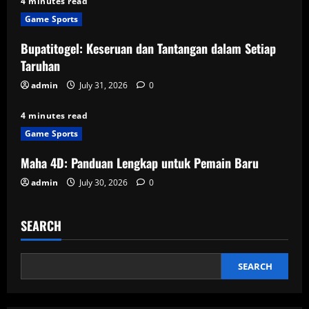
4 minutes read
i
Game Sports
o
Bupatitogel: Keseruan dan Tantangan dalam Setiap
Taruhan
n
admin
July 31, 2026
0
4 minutes read
Game Sports
Maha 4D: Panduan Lengkap untuk Pemain Baru
admin
July 30, 2026
0
SEARCH
SEARCH