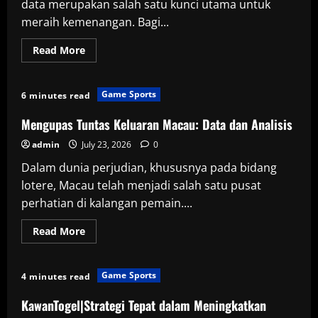
data merupakan salah satu kunci utama untuk
meraih kemenangan. Bagi...
Read
Read More
more
about
Strategi
Jitu
Game Sports
6 minutes read
Menang
di
Macau
Mengupas Tuntas Keluaran Macau: Data dan Analisis
Pools
dengan
admin
July 23, 2026
0
Data
Terupdate
Dalam dunia perjudian, khususnya pada bidang
lotere, Macau telah menjadi salah satu pusat
perhatian di kalangan pemain....
Read
Read More
more
about
Mengupas
Tuntas
Game Sports
4 minutes read
Keluaran
Macau:
Data
KawanTogel|Strategi Tepat dalam Meningkatkan
dan