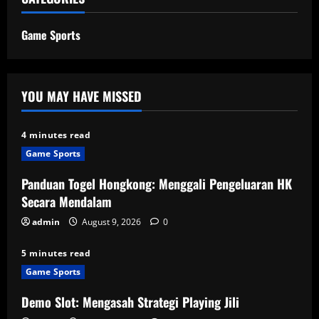
Game Sports
YOU MAY HAVE MISSED
4 minutes read
Game Sports
Panduan Togel Hongkong: Menggali Pengeluaran HK
Secara Mendalam
admin
August 9, 2026
0
5 minutes read
Game Sports
Demo Slot: Mengasah Strategi Playing Jili