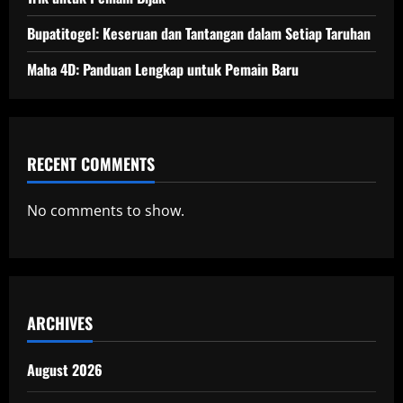
Bupatitogel: Keseruan dan Tantangan dalam Setiap Taruhan
Maha 4D: Panduan Lengkap untuk Pemain Baru
RECENT COMMENTS
No comments to show.
ARCHIVES
August 2026