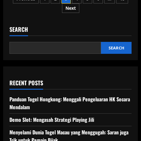
Posts
Keluaran
Macau:
Next
pagination
Siapkan
Strategi
Anda
SEARCH
SEARCH
RECENT POSTS
Panduan Togel Hongkong: Menggali Pengeluaran HK Secara
Mendalam
Demo Slot: Mengasah Strategi Playing Jili
Menyelami Dunia Togel Macau yang Menggugah: Saran juga
Trik untuk Pemain Bijak