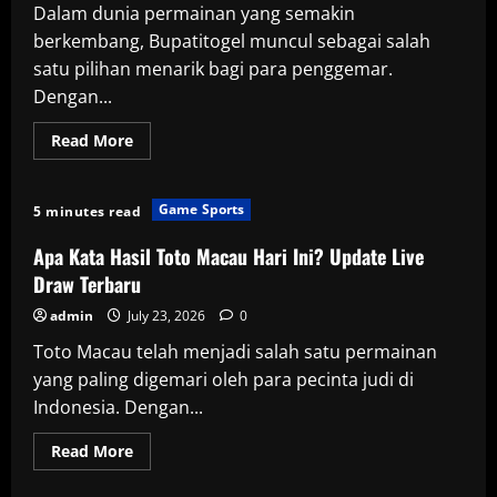
Dalam dunia permainan yang semakin
berkembang, Bupatitogel muncul sebagai salah
satu pilihan menarik bagi para penggemar.
Dengan...
Read
Read More
more
about
Persaingan
Bupatitogel:
Game Sports
5 minutes read
Siapa
yang
Akan
Apa Kata Hasil Toto Macau Hari Ini? Update Live
Menang?
Draw Terbaru
admin
July 23, 2026
0
Toto Macau telah menjadi salah satu permainan
yang paling digemari oleh para pecinta judi di
Indonesia. Dengan...
Read
Read More
more
about
Apa