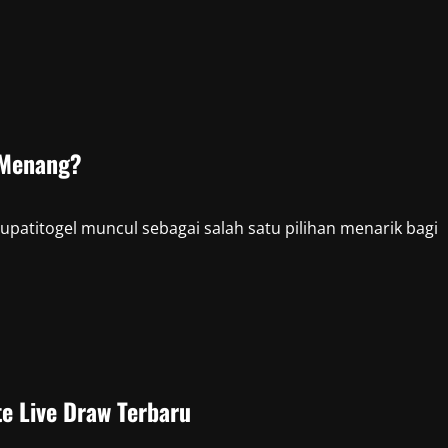
 Menang?
atitogel muncul sebagai salah satu pilihan menarik bagi
te Live Draw Terbaru