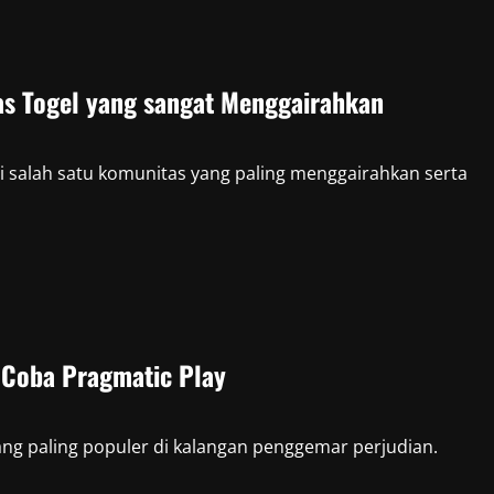
s Togel yang sangat Menggairahkan
di salah satu komunitas yang paling menggairahkan serta
 Coba Pragmatic Play
yang paling populer di kalangan penggemar perjudian.