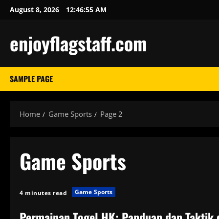
Skip
August 8, 2026
12:46:55 AM
to
content
enjoyflagstaff.com
SAMPLE PAGE
Home
Game Sports
Page 2
Game Sports
Game Sports
4 minutes read
Permainan Togel HK: Panduan dan Taktik