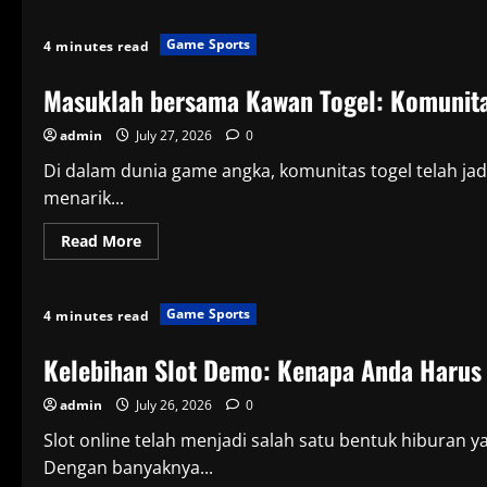
about
Meneliti
Kejadian
Game Sports
Pemuda
4 minutes read
Judi
Togel
Masuklah bersama Kawan Togel: Komunita
di
Antara
Kelompok
admin
July 27, 2026
0
Zaman
Milenial
Di dalam dunia game angka, komunitas togel telah ja
menarik...
Read
Read More
more
about
Masuklah
bersama
Game Sports
Kawan
4 minutes read
Togel:
Komunitas
Kelebihan Slot Demo: Kenapa Anda Harus
Togel
yang
sangat
admin
July 26, 2026
0
Menggairahkan
Slot online telah menjadi salah satu bentuk hiburan 
Dengan banyaknya...