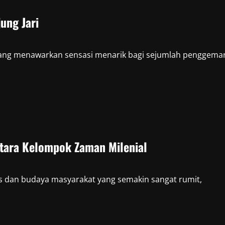
ung Jari
 yang menawarkan sensasi menarik bagi sejumlah penggema
ntara Kelompok Zaman Milenial
 dan budaya masyarakat yang semakin sangat rumit,