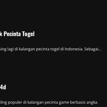
k Pecinta Togel
ng lagi di kalangan pecinta togel di Indonesia. Sebagai...
 4d
ling populer di kalangan pecinta game berbasis angka.