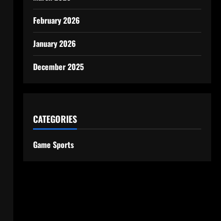
February 2026
January 2026
December 2025
CATEGORIES
Game Sports