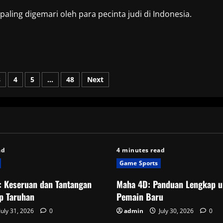
aling digemari oleh para pecinta judi di Indonesia.
3
4
5
…
48
Next
ad
4 minutes read
Game Sports
: Keseruan dan Tantangan
Maha 4D: Panduan Lengkap u
p Taruhan
Pemain Baru
July 31, 2026
0
admin
July 30, 2026
0