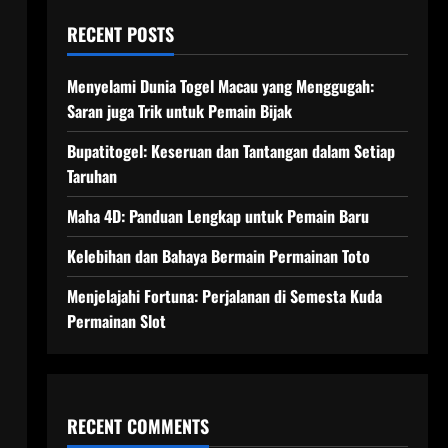
RECENT POSTS
Menyelami Dunia Togel Macau yang Menggugah:
Saran juga Trik untuk Pemain Bijak
Bupatitogel: Keseruan dan Tantangan dalam Setiap
Taruhan
Maha 4D: Panduan Lengkap untuk Pemain Baru
Kelebihan dan Bahaya Bermain Permainan Toto
Menjelajahi Fortuna: Perjalanan di Semesta Kuda
Permainan Slot
RECENT COMMENTS