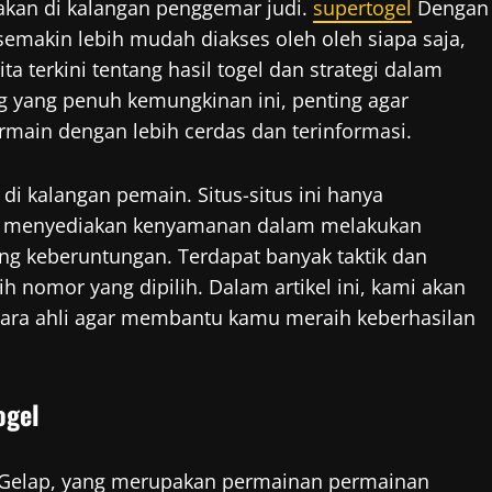
rakan di kalangan penggemar judi.
supertogel
Dengan
semakin lebih mudah diakses oleh oleh siapa saja,
a terkini tentang hasil togel dan strategi dalam
 yang penuh kemungkinan ini, penting agar
rmain dengan lebih cerdas dan terinformasi.
 di kalangan pemain. Situs-situs ini hanya
ta menyediakan kenyamanan dalam melakukan
ang keberuntungan. Terdapat banyak taktik dan
 nomor yang dipilih. Dalam artikel ini, kami akan
ara ahli agar membantu kamu meraih keberhasilan
ogel
 Gelap, yang merupakan permainan permainan