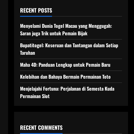
RECENT POSTS
Menyelami Dunia Togel Macau yang Menggugah:
Saran juga Trik untuk Pemain Bijak
Bupatitogel: Keseruan dan Tantangan dalam Setiap
Taruhan
Maha 4D: Panduan Lengkap untuk Pemain Baru
Kelebihan dan Bahaya Bermain Permainan Toto
Menjelajahi Fortuna: Perjalanan di Semesta Kuda
Permainan Slot
RECENT COMMENTS