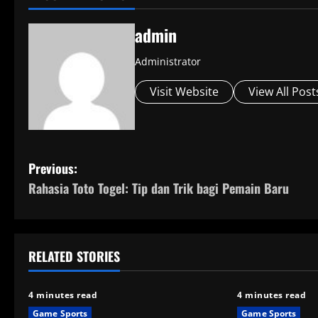
admin
Administrator
Visit Website
View All Post
P
Previous:
Rahasia Toto Togel: Tip dan Trik bagi Pemain Baru
o
s
t
RELATED STORIES
n
4 minutes read
4 minutes read
Game Sports
Game Sports