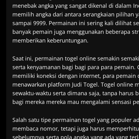
menebak angka yang sangat dikenal di dalam I
memilih angka dari antara serangkaian pilihan y
sampai 9999. Permainan ini sering kali dilihat
banyak pemain juga menggunakan beberapa stra
memberikan keberuntungan.
Saat ini, permainan togel online semakin sem
serta kenyamanan bagi bagi para para pemain
memiliki koneksi dengan internet, para pemain 
menawarkan platform Judi Togel. Togel online
sewaktu-waktu serta dimana saja, tanpa harus ber
bagi mereka mereka mau mengalami sensasi per
Salah satu tipe permainan togel yang populer a
membaca nomor, tetapi juga harus memperhitung
sebelumnya serta pola angka yang ada yang terli