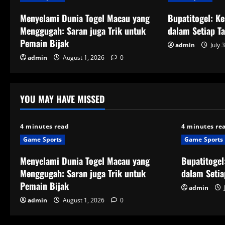
a
Menyelami Dunia Togel Macau yang
Bupatitogel: K
v
Menggugah: Saran juga Trik untuk
dalam Setiap T
i
Pemain Bijak
admin
July 
admin
August 1, 2026
0
g
a
YOU MAY HAVE MISSED
t
i
4 minutes read
4 minutes re
Game Sports
Game Sports
o
Menyelami Dunia Togel Macau yang
Bupatitogel
n
Menggugah: Saran juga Trik untuk
dalam Setia
Pemain Bijak
admin
admin
August 1, 2026
0