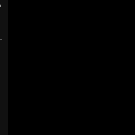
a
-
n