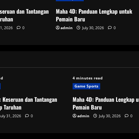
eseruan dan Tantangan
Maha 4D: Panduan Lengkap untuk
aruhan
Pemain Baru
31, 2026
0
admin
July 30, 2026
0
ad
4 minutes read
Game Sports
: Keseruan dan Tantangan
Maha 4D: Panduan Lengkap u
p Taruhan
Pemain Baru
July 31, 2026
0
admin
July 30, 2026
0