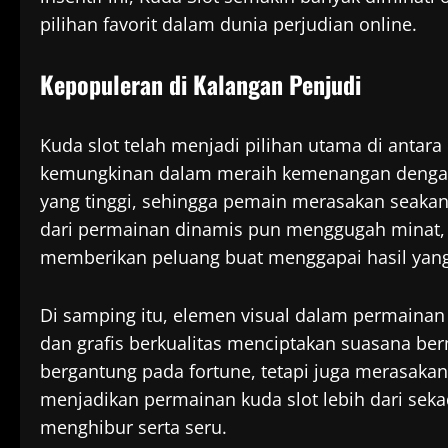
pilihan favorit dalam dunia perjudian online.
Kepopuleran di Kalangan Penjudi
Kuda slot telah menjadi pilihan utama di antara
kemungkinan dalam meraih kemenangan dengan 
yang tinggi, sehingga pemain merasakan seakan
dari permainan dinamis pun menggugah minat, s
memberikan peluang buat menggapai hasil yang
Di samping itu, elemen visual dalam permaina
dan grafis berkualitas menciptakan suasana ber
bergantung pada fortune, tetapi juga merasakan
menjadikan permainan kuda slot lebih dari sek
menghibur serta seru.