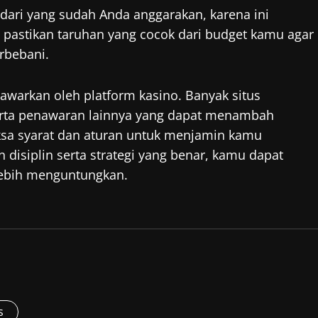
dari yang sudah Anda anggarakan, karena ini
, pastikan taruhan yang cocok dari budget kamu agar
rbebani.
awarkan oleh platform kasino. Banyak situs
serta penawaran lainnya yang dapat menambah
ksa syarat dan aturan untuk menjamin kamu
disiplin serta strategi yang benar, kamu dapat
ebih menguntungkan.
s