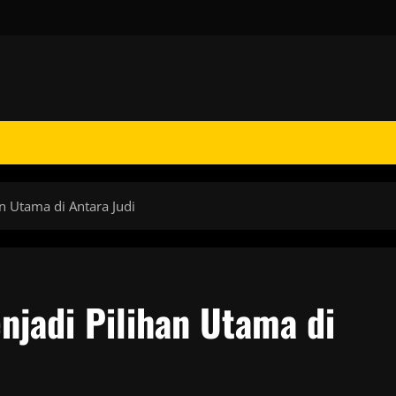
n Utama di Antara Judi
njadi Pilihan Utama di