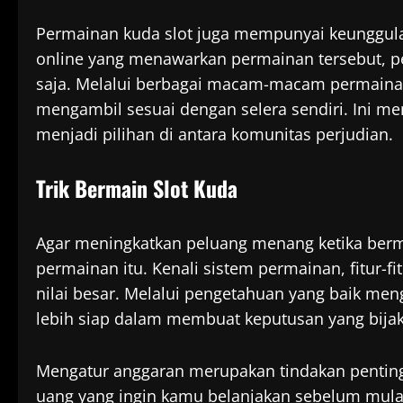
Permainan kuda slot juga mempunyai keunggulan
online yang menawarkan permainan tersebut, p
saja. Melalui berbagai macam-macam permainan
mengambil sesuai dengan selera sendiri. Ini m
menjadi pilihan di antara komunitas perjudian.
Trik Bermain Slot Kuda
Agar meningkatkan peluang menang ketika bermai
permainan itu. Kenali sistem permainan, fitur-f
nilai besar. Melalui pengetahuan yang baik men
lebih siap dalam membuat keputusan yang bijak 
Mengatur anggaran merupakan tindakan penting 
uang yang ingin kamu belanjakan sebelum mulai 