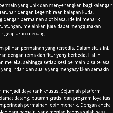
bermain yang unik dan menyenangkan bagi kalangan
k taruhan dengan kegembiraan balapan kuda,
dengan permainan slot biasa. Ide ini menarik
runtungan, melainkan juga dapat menggunakan
 anggap akan menang.
 pilihan permainan yang tersedia. Dalam situs ini,
an dengan tema dan fitur yang berbeda. Hal ini
 mereka, sehingga setiap sesi bermain bisa terasa
s yang indah dan suara yang mengasyikkan semakin
 menjadi daya tarik khusus. Sejumlah platform
mat datang, putaran gratis, dan program loyalitas,
mperindah permainan lebih menarik. Dengan aneka
 oleh para pemain, yang menjadikannya salah satu