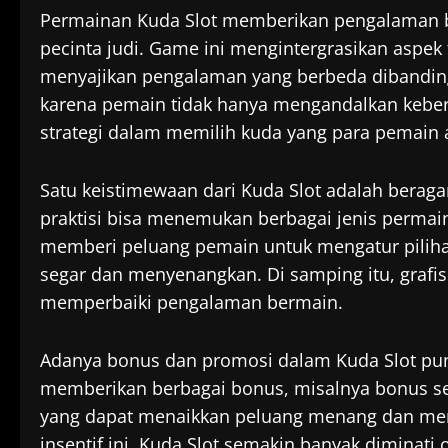
Permainan Kuda Slot memberikan pengalaman 
pecinta judi. Game ini mengintergrasikan aspe
menyajikan pengalaman yang berbeda dibanding 
karena pemain tidak hanya mengandalkan kebe
strategi dalam memilih kuda yang para pemain
Satu keistimewaan dari Kuda Slot adalah beragam
praktisi bisa menemukan berbagai jenis permain
memberi peluang pemain untuk mengatur pilihan
segar dan menyenangkan. Di samping itu, grafi
memperbaiki pengalaman bermain.
Adanya bonus dan promosi dalam Kuda Slot pun
memberikan berbagai bonus, misalnya bonus sela
yang dapat menaikkan peluang menang dan me
insentif ini, Kuda Slot semakin banyak diminati