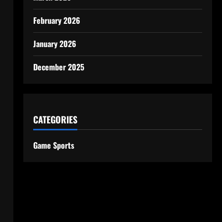
February 2026
January 2026
December 2025
CATEGORIES
Game Sports