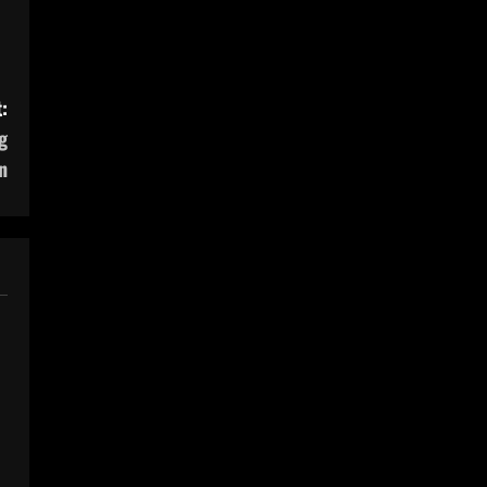
:
g
n