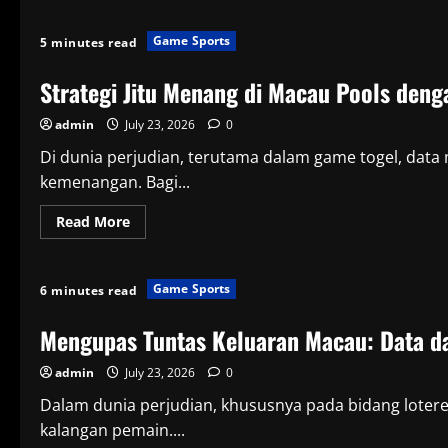
about
Insight
Mendalam
Game Sports
tentang
5 minutes read
Pengeluaran
Macau
Strategi Jitu Menang di Macau Pools deng
dan
Trendnya
admin
July 23, 2026
0
Di dunia perjudian, terutama dalam game togel, data
kemenangan. Bagi...
Read
Read More
more
about
Strategi
Jitu
Game Sports
Menang
6 minutes read
di
Macau
Mengupas Tuntas Keluaran Macau: Data da
Pools
dengan
Data
admin
July 23, 2026
0
Terupdate
Dalam dunia perjudian, khususnya pada bidang lotere,
kalangan pemain....