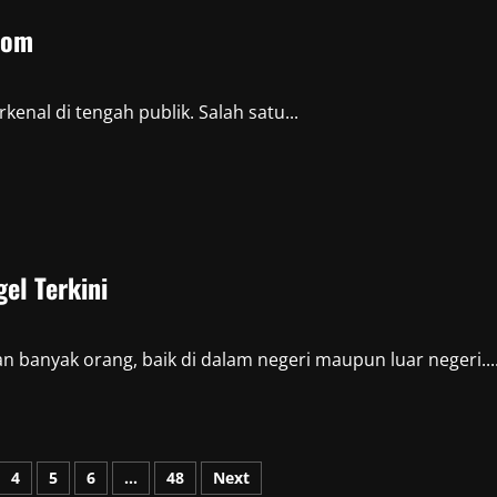
com
rkenal di tengah publik. Salah satu...
el Terkini
n banyak orang, baik di dalam negeri maupun luar negeri...
4
5
6
…
48
Next