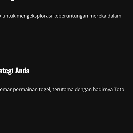
tarik untuk mengeksplorasi keberuntungan mereka dalam
ategi Anda
gemar permainan togel, terutama dengan hadirnya Toto