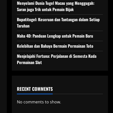
Menyelami Dunia Togel Macau yang Menggugah:
Saran juga Trik untuk Pemain Bijak
Bupatitogel: Keseruan dan Tantangan dalam Setiap
Taruhan
Maha 4D: Panduan Lengkap untuk Pemain Baru
Kelebihan dan Bahaya Bermain Permainan Toto
Menjelajahi Fortuna: Perjalanan di Semesta Kuda
Permainan Slot
RECENT COMMENTS
No comments to show.