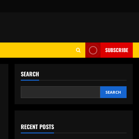
SUBSCRIBE
SEARCH
SEARCH
RECENT POSTS